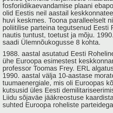
fosforiidikaevandamise plaani ebapo
olid Eestis neil aastail keskkonnat
huvi keskmes. Toona paralleelselt nii
poliitilise parteina tegutsenud Eesti
nautis tuntust, toetust ja mõju. 1990
saadi Ülemnõukogusse 8 kohta.
1988. aastal asutatud Eesti Rohelin
ühe Euroopa esimestest keskkonnami
professor Toomas Frey. ERL algatuse
1990. aastal välja 10-aastase morat
tuumaenergiale, mis oli Euroopas k
kutsusid üles Eesti demilitariseerimi
Liidu sõjaväe jääkreostuse kaardist
suhted Euroopa roheliste parteidega