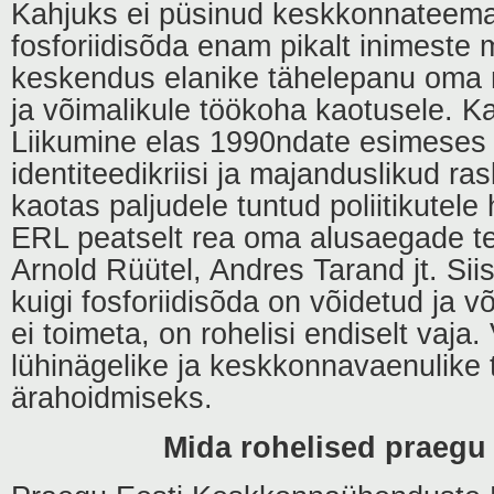
Kahjuks ei püsinud keskkonnateema
fosforiidisõda enam pikalt inimeste 
keskendus elanike tähelepanu oma 
ja võimalikule töökoha kaotusele. K
Liikumine elas 1990ndate esimeses 
identiteedikriisi ja majanduslikud r
kaotas paljudele tuntud poliitikutel
ERL peatselt rea oma alusaegade teg
Arnold Rüütel, Andres Tarand jt. Siisk
kuigi fosforiidisõda on võidetud ja 
ei toimeta, on rohelisi endiselt vaja.
lühinägelike ja keskkonnavaenulike
ärahoidmiseks.
Mida rohelised praegu