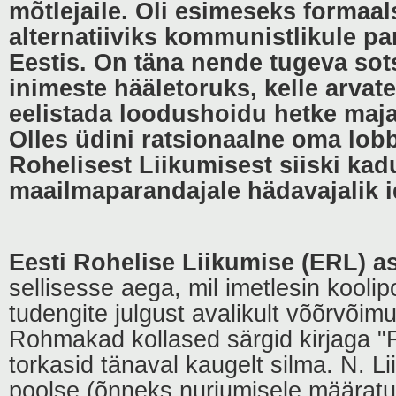
mõtlejaile. Oli esimeseks formaals
alternatiiviks kommunistlikule p
Eestis. On täna nende tugeva sot
inimeste hääletoruks, kelle arvate
eelistada loodushoidu hetke maj
Olles üdini ratsionaalne oma lobb
Rohelisest Liikumisest siiski ka
maailmaparandajale hädavajalik id
Eesti Rohelise Liikumise (ERL) a
sellisesse aega, mil imetlesin koolip
tudengite julgust avalikult võõrvõi
Rohmakad kollased särgid kirjaga "Fo
torkasid tänaval kaugelt silma. N. L
poolse (õnneks nurjumisele määratu