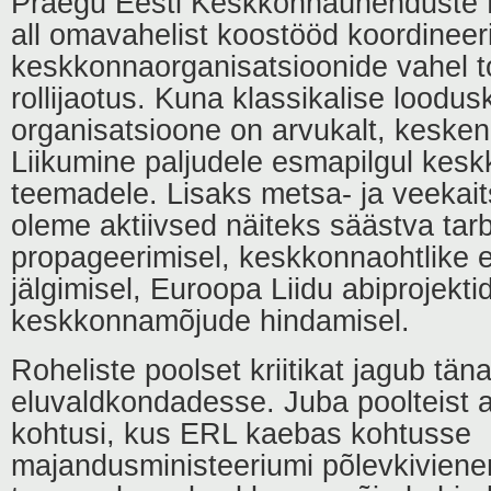
Praegu Eesti Keskkonnaühenduste 
all omavahelist koostööd koordineer
keskkonnaorganisatsioonide vahel t
rollijaotus. Kuna klassikalise loodu
organisatsioone on arvukalt, keske
Liikumine paljudele esmapilgul kes
teemadele. Lisaks metsa- ja veekait
oleme aktiivsed näiteks säästva tar
propageerimisel, keskkonnaohtlike e
jälgimisel, Euroopa Liidu abiprojekti
keskkonnamõjude hindamisel.
Roheliste poolset kriitikat jagub tän
eluvaldkondadesse. Juba poolteist 
kohtusi, kus ERL kaebas kohtusse
majandusministeeriumi põlevkiviene