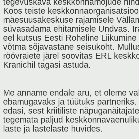
tegevuskava keskkonnamõjude hinda
Koos teiste keskkonnaorganisatsioo
mäesuusakeskuse rajamisele Vällam
süvasadama ehitamisele Undvas. I
eel kutsus Eesti Roheline Liikumine 
võtma sõjavastane seisukoht. Mull
röövraiete järel soovitas ERL keskk
Kranichil tagasi astuda.
Me anname endale aru, et oleme val
ebamugavaks ja tüütuks partneriks. 
edasi, sest kriitiliste näpuganäitajat
tegemata paljud keskkonnavaenuliku
laste ja lastelaste huvides.