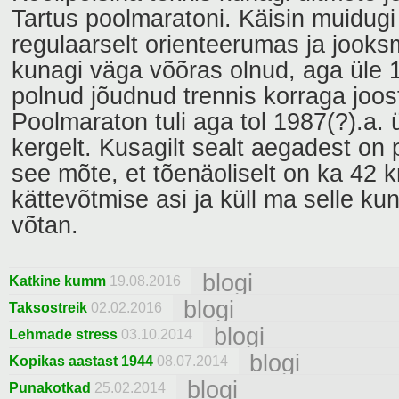
Tartus poolmaratoni. Käisin muidugi
regulaarselt orienteerumas ja jooks
kunagi väga võõras olnud, aga üle 
polnud jõudnud trennis korraga joos
Poolmaraton tuli aga tol 1987(?).a. ü
kergelt. Kusagilt sealt aegadest on p
see mõte, et tõenäoliselt on ka 42 
kättevõtmise asi ja küll ma selle kun
võtan.
blogi
Katkine kumm
19.08.2016
blogi
Taksostreik
02.02.2016
blogi
Lehmade stress
03.10.2014
blogi
Kopikas aastast 1944
08.07.2014
blogi
Punakotkad
25.02.2014