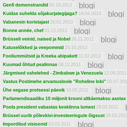
blogi
Genfi demonstrandid
02.10.2013
blogi
Kuidas suhelda sõjakurjategijaga?
14.04.2013
blogi
Vabanesin koristajast
20.01.2013
blogi
Bonne année, chef
31.12.2012
blogi
Brüsseli veinid, naised ja Nobel
26.11.2012
Katuselõkked ja veepommid
25.10.2012
blogi
Fooliummütsid ja Kreeka abipakett
11.02.2012
blogi
Kuumad õhtud pealinnas
08.12.2011
Järgmised vahelehed - Zimbabwe ja Venezuela
12.09.2011
Vastus Postimehe arvamusloole "Roheline lobi"
05.07.20
blogi
Ühe segase protsessi päevik
10.05.2011
Parlamendisaadiku 10 miljonit krooni altkäemaksu aastas
Poola president vabastas kesklinna lumest
29.03.2011
Brüssel uurib põlevkivi-investeeringute õigsust
26.03.201
blogi
Imporditud visioonid
03.03.2011