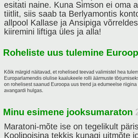
esitati naine. Kuna Simson ei oma 
tiitlit, siis saab ta Berlyamontis kont
allpool Kallase ja Ansipiga võrrelde
kiiremini liftiga üles ja alla!
Roheliste uus tulemine Euroo
Kõik märgid näitavad, et rohelised teevad valimistel hea tul
Europarlamendis olulise kaalukeele rolli äärmuste tõrjumiseks
on rohelisest saanud Euroopa uus trend ja edumeelse riigina o
avangardi hulgas.
Minu esimene jooksumaraton
Maratoni-mõte ise on tegelikult päri
Koolipoisina tekkis kunagi uitmõte j