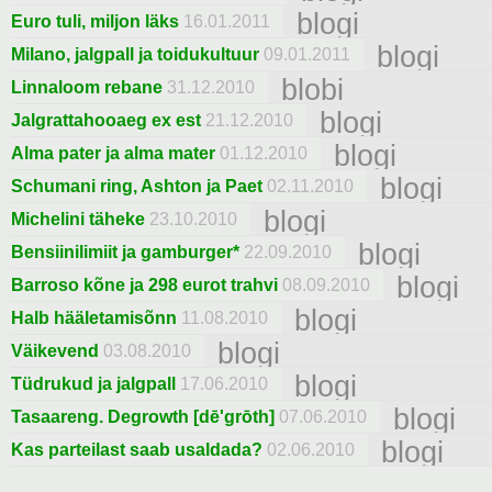
blogi
Euro tuli, miljon läks
16.01.2011
blogi
Milano, jalgpall ja toidukultuur
09.01.2011
blobi
Linnaloom rebane
31.12.2010
blogi
Jalgrattahooaeg ex est
21.12.2010
blogi
Alma pater ja alma mater
01.12.2010
blogi
Schumani ring, Ashton ja Paet
02.11.2010
blogi
Michelini täheke
23.10.2010
blogi
Bensiinilimiit ja gamburger*
22.09.2010
blogi
Barroso kõne ja 298 eurot trahvi
08.09.2010
blogi
Halb hääletamisõnn
11.08.2010
blogi
Väikevend
03.08.2010
blogi
Tüdrukud ja jalgpall
17.06.2010
blogi
Tasaareng. Degrowth [dē'grōth]
07.06.2010
blogi
Kas parteilast saab usaldada?
02.06.2010