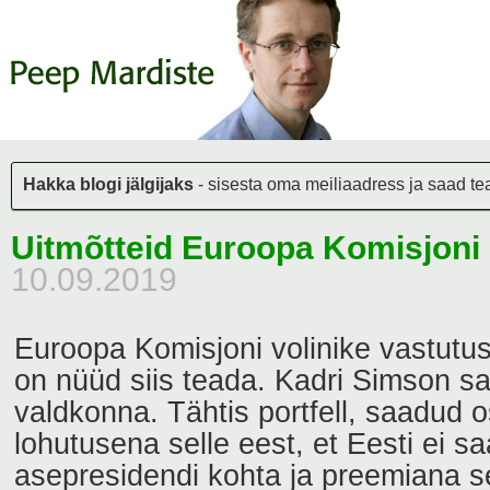
Hakka blogi jälgijaks
- sisesta oma meiliaadress ja saad teat
Uitmõtteid Euroopa Komisjoni p
10.09.2019
Euroopa Komisjoni volinike vastut
on nüüd siis teada. Kadri Simson sa
valdkonna. Tähtis portfell, saadud os
lohutusena selle eest, et Eesti ei 
asepresidendi kohta ja preemiana se